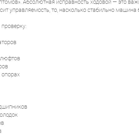
птомов». Абсолютная исправность ходовой — это важ
исит управляемость, то, насколько стабильно машина 
 проверку:
аторов
е люфтов
ров
 опорах
одшипников
колодок
ов
в