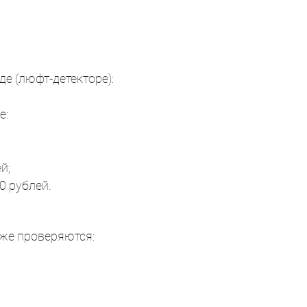
е (люфт-детекторе):
е:
й;
0 рублей.
кже проверяются: