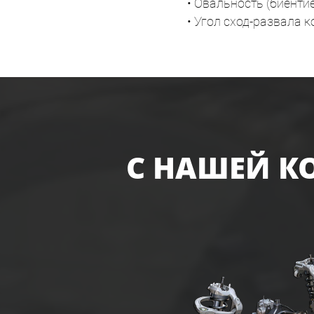
• Овальность (биенти
• Угол сход-развала к
С НАШЕЙ К