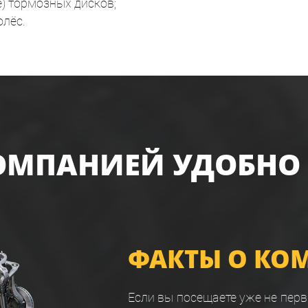
е) тормозных дисков;
олёс.
ОМПАНИЕЙ УДОБНО
ФАКТЫ О КО
Если вы посещаете уже не перв