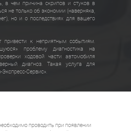
ь, в чем причина скрипов и стуков в
ся не только об экономии (наверняка,
ег), но и о последствиях для вашего
т привести к неприятным событиям.
шуюся» проблему диагностика на
проверки ходовой части автомобиля
верный диагноз. Такая услуга для
о-Экспресс-Сервис».
 необходимо проводить при появлении