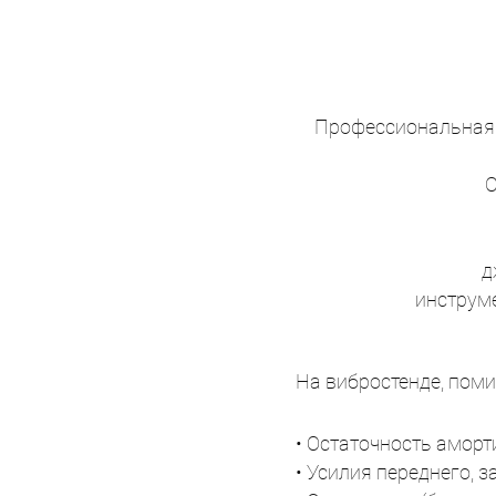
Профессиональная д
С
д
инструме
На вибростенде, поми
• Остаточность аморт
• Усилия переднего, з