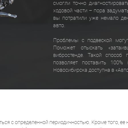
смогли точно диагностироват
ходовой части – пора задумать
вы потратили уже немало ден
авто.
Проблемы с подвеской могу
Поможет отыскать «затаив
вибростенде. Такой способ 
позволяет поставить 100% 
Новосибирска доступна в «Авт
ься с определенной периодичностью. Кроме того, ее