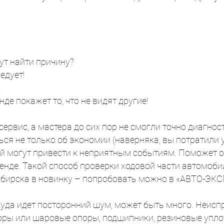
ут найти причину?
едует!
!
де покажет то, что не видят другие!
ервис, а мастера до сих пор не смогли точно диагнос
ься не только об экономии (наверняка, вы потратили у
ой могут привести к неприятным событиям. Поможет
енде. Такой способ проверки ходовой части автомоби
сибирска в новинку – попробовать можно в «АВТО-Э
ткуда идет посторонний шум, может быть много. Неисп
оры или шаровые опоры, подшипники, резиновые уплотн